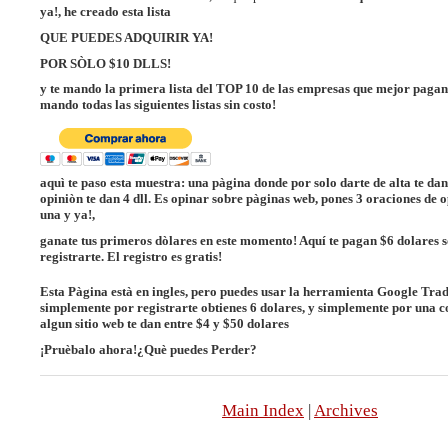
ya!, he creado esta lista
QUE PUEDES ADQUIRIR YA!
POR SÒLO $10 DLLS!
y te mando la primera lista del TOP 10 de las empresas que mejor pagan
mando todas las siguientes listas sin costo!
aquì te paso esta muestra: una pàgina donde por solo darte de alta te dan
opiniòn te dan 4 dll. Es opinar sobre pàginas web, pones 3 oraciones de 
una y ya!,
ganate tus primeros dòlares en este momento! Aquí te pagan $6 dolares 
registrarte. El registro es gratis!
Esta Pàgina està en ingles, pero puedes usar la herramienta Google Tra
simplemente por registrarte obtienes 6 dolares, y simplemente por una c
algun sitio web te dan entre $4 y $50 dolares
¡Pruèbalo ahora!¿Què puedes Perder?
Main Index
|
Archives