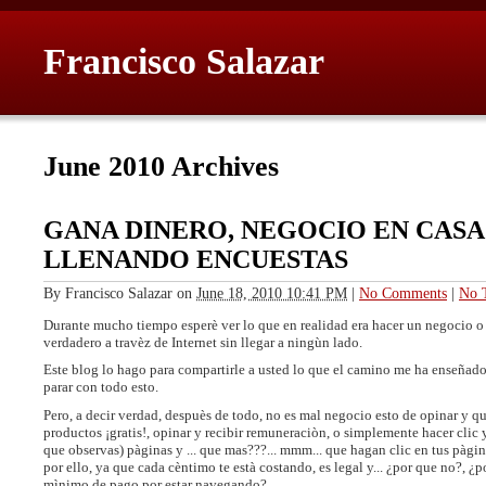
Francisco Salazar
June 2010 Archives
GANA DINERO, NEGOCIO EN CASA
LLENANDO ENCUESTAS
By
Francisco Salazar
on
June 18, 2010 10:41 PM
|
No Comments
|
No 
Durante mucho tiempo esperè ver lo que en realidad era hacer un negocio o 
verdadero a travèz de Internet sin llegar a ningùn lado.
Este blog lo hago para compartirle a usted lo que el camino me ha enseñado
parar con todo esto.
Pero, a decir verdad, despuès de todo, no es mal negocio esto de opinar y q
productos ¡gratis!, opinar y recibir remuneraciòn, o simplemente hacer clic y
que observas) pàginas y ... que mas???... mmm... que hagan clic en tus pàgi
por ello, ya que cada cèntimo te està costando, es legal y... ¿por que no?, ¿p
mìnimo de pago por estar navegando?