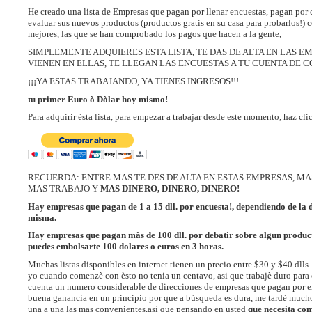
He creado una lista de Empresas que pagan por llenar encuestas, pagan por 
evaluar sus nuevos productos (productos gratis en su casa para probarlos!) 
mejores, las que se han comprobado los pagos que hacen a la gente,
SIMPLEMENTE ADQUIERES ESTA LISTA, TE DAS DE ALTA EN LAS E
VIENEN EN ELLAS, TE LLEGAN LAS ENCUESTAS A TU CUENTA DE C
¡¡¡YA ESTAS TRABAJANDO, YA TIENES INGRESOS!!!
tu primer Euro ò Dòlar hoy mismo!
Para adquirir èsta lista, para empezar a trabajar desde este momento, haz cli
RECUERDA: ENTRE MAS TE DES DE ALTA EN ESTAS EMPRESAS, MA
MAS TRABAJO Y
MAS DINERO, DINERO, DINERO!
Hay empresas que pagan de 1 a 15 dll. por encuesta!, dependiendo de la 
misma.
Hay empresas que pagan màs de 100 dll. por debatir sobre algun product
puedes embolsarte 100 dolares o euros en 3 horas.
Muchas listas disponibles en internet tienen un precio entre $30 y $40 dlls. 
yo cuando comenzè con èsto no tenia un centavo, asi que trabajè duro para
cuenta un numero considerable de direcciones de empresas que pagan por e
buena ganancia en un principio por que a bùsqueda es dura, me tardè much
una a una las mas convenientes,asì que pensando en usted
que necesita co