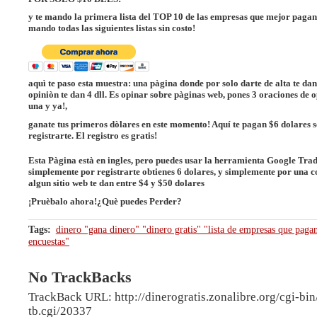
y te mando la primera lista del TOP 10 de las empresas que mejor pagan
mando todas las siguientes listas sin costo!
aquì te paso esta muestra: una pàgina donde por solo darte de alta te dan
opiniòn te dan 4 dll. Es opinar sobre pàginas web, pones 3 oraciones de 
una y ya!,
ganate tus primeros dòlares en este momento! Aquí te pagan $6 dolares 
registrarte. El registro es gratis!
Esta Pàgina està en ingles, pero puedes usar la herramienta Google Tra
simplemente por registrarte obtienes 6 dolares, y simplemente por una c
algun sitio web te dan entre $4 y $50 dolares
¡Pruèbalo ahora!¿Què puedes Perder?
Tags
:
dinero "gana dinero" "dinero gratis" "lista de empresas que pagan
encuestas"
No TrackBacks
TrackBack URL: http://dinerogratis.zonalibre.org/cgi-bin
tb.cgi/20337