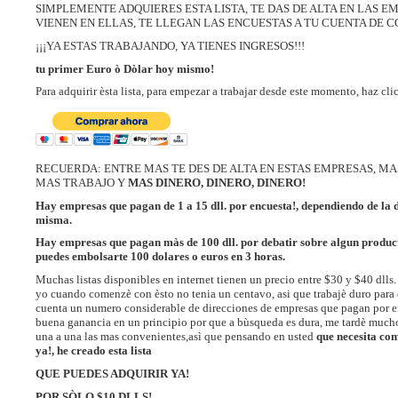
SIMPLEMENTE ADQUIERES ESTA LISTA, TE DAS DE ALTA EN LAS E
VIENEN EN ELLAS, TE LLEGAN LAS ENCUESTAS A TU CUENTA DE C
¡¡¡YA ESTAS TRABAJANDO, YA TIENES INGRESOS!!!
tu primer Euro ò Dòlar hoy mismo!
Para adquirir èsta lista, para empezar a trabajar desde este momento, haz cli
RECUERDA: ENTRE MAS TE DES DE ALTA EN ESTAS EMPRESAS, MA
MAS TRABAJO Y
MAS DINERO, DINERO, DINERO!
Hay empresas que pagan de 1 a 15 dll. por encuesta!, dependiendo de la 
misma.
Hay empresas que pagan màs de 100 dll. por debatir sobre algun product
puedes embolsarte 100 dolares o euros en 3 horas.
Muchas listas disponibles en internet tienen un precio entre $30 y $40 dlls. 
yo cuando comenzè con èsto no tenia un centavo, asi que trabajè duro para
cuenta un numero considerable de direcciones de empresas que pagan por e
buena ganancia en un principio por que a bùsqueda es dura, me tardè much
una a una las mas convenientes,asì que pensando en usted
que necesita co
ya!, he creado esta lista
QUE PUEDES ADQUIRIR YA!
POR SÒLO $10 DLLS!