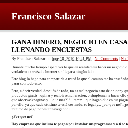
Francisco Salazar
GANA DINERO, NEGOCIO EN CASA
LLENANDO ENCUESTAS
By
Francisco Salazar
on
June 18, 2010 10:41 PM
|
No Comments
|
No 
Durante mucho tiempo esperè ver lo que en realidad era hacer un negocio o 
verdadero a travèz de Internet sin llegar a ningùn lado.
Este blog lo hago para compartirle a usted lo que el camino me ha enseñado
parar con todo esto.
Pero, a decir verdad, despuès de todo, no es mal negocio esto de opinar y q
productos ¡gratis!, opinar y recibir remuneraciòn, o simplemente hacer clic y
que observas) pàginas y ... que mas???... mmm... que hagan clic en tus pàgi
por ello, ya que cada cèntimo te està costando, es legal y... ¿por que no?, ¿p
mìnimo de pago por estar navegando?
¿Por que no?
Hay empresas que incluso te pagan por instalar sus programas y a ti se te